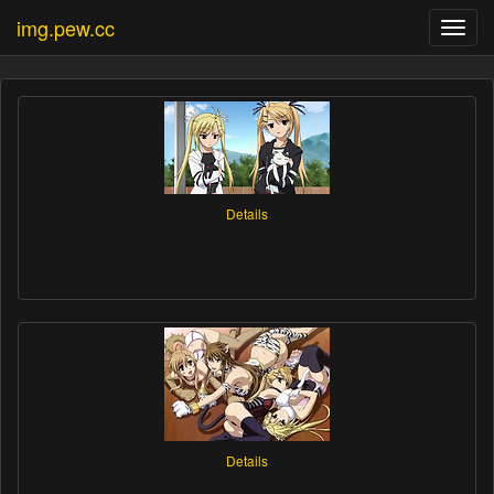
img.pew.cc
Toggl
navig
Details
Details